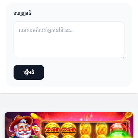
បញ្ចេញមតិ
ផ្ញើមតិ