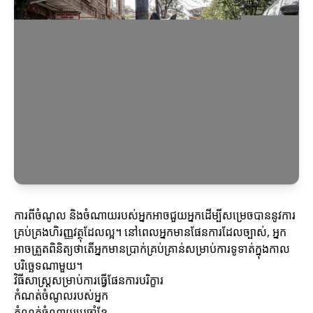
ការពីចំណូល និងចំណាយរបស់អ្នកអាចជួយអ្នកដើម្បីសម្រេចបាននូវការ
គ្រប់គ្រងហិរញ្ញវត្ថុដែលល្អ។ នៅពេលអ្នកមានផែនការដែលច្បាស់, អ្នក
អាចត្រួតពិនិត្យថាតើអ្នកមានប្រាក់គ្រប់គ្រាន់សម្រាប់ការទូទាត់ក្នុងកាល
បរិច្ឆេទណាមួយ។
វិធីសាស្រ្តសម្រាប់ការធ្វើផែនការបរិក្ខារ
កំណត់ចំណូលរបស់អ្នក
កំណត់ចំណាយប្រចាំខែ