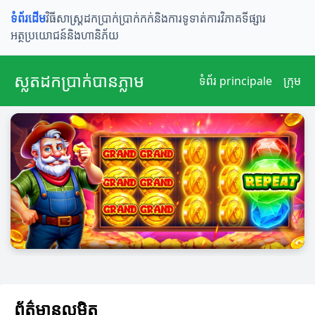
ទំព័រដើម
វិធីសាស្រ្តដកប្រាក់
ប្រាក់កក់និងការទូទាត់
ការវិភាគទីផ្សារ
អត្ថប្រយោជន៍និងហានិភ័យ
ស្លតដកប្រាក់បានភ្លាម
ទំព័រ principale
ក្រុម
ព័ត៌មានលម្អិត