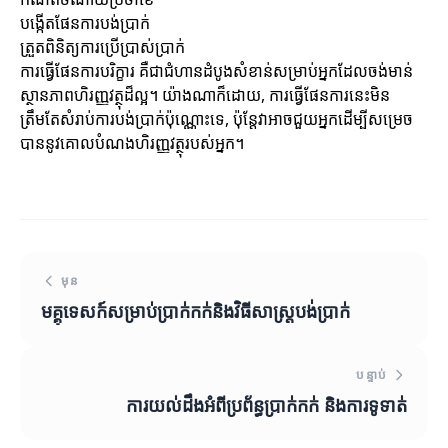
បង្កើតផែនការបង់ប្រាក់
ត្រួតពិនិត្យការប្រើប្រាស់ប្រាក់
ការធ្វើផែនការបរិក្ខារ គឺជាជំហានដំបូងសំខាន់សម្រាប់អ្នកដែលចង់មាន់
ស្ថានភាពហិរញ្ញវត្ថុដ៏ល្អ។ យ៉ាងណាក៏ដោយ, ការធ្វើផែនការនេះមិន
ត្រឹមតែសំរាប់ការបង់ប្រាក់ប៉ុណ្ណោះទេ, ប៉ុន្តែវាអាចជួយអ្នកដើម្បីសម្រេច
បាននូវគោលបំណងហិរញ្ញវត្ថុរបស់អ្នក។
មុន
មគ្គុទេសក៍សម្រាប់ប្រាក់កក់និងវិធីសាស្រ្តបង់ប្រាក់
បន្ទាប់
ការយល់ដឹងអំពីប្រព័ន្ធប្រាក់កក់ និងការទូទាត់