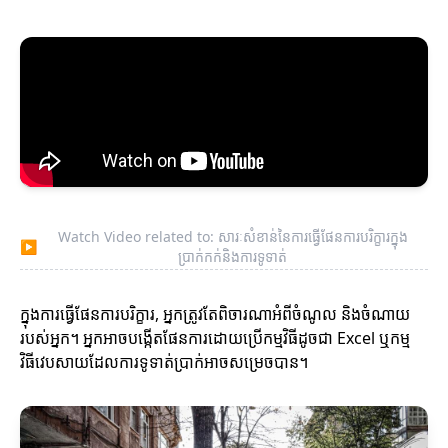
Watch Video related to: សារៈសំខាន់នៃការធ្វើផែនការបរិក្ខារ​ក្នុង
▶
ប្រាក់កក់និងការទូទាត់
ក្នុងការធ្វើផែនការបរិក្ខារ, អ្នកត្រូវតែពិចារណាអំពីចំណូល និងចំណាយ
របស់អ្នក។ អ្នកអាចបង្កើតផែនការដោយប្រើកម្មវិធីដូចជា Excel ឬកម្ម
វិធីវេបសាយដែលការទូទាត់ប្រាក់អាចសម្រេចបាន។