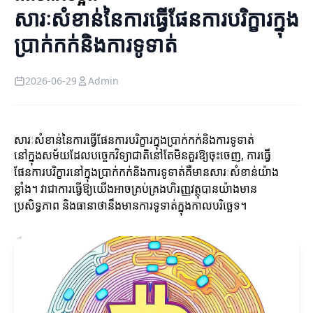
សារៈសំខាន់នៃការធ្វើផែនការបរិក្ខារ​ក្នុង
ប្រាក់កក់និងការទូទាត់
2026-06-29
Admin
សារៈសំខាន់នៃការធ្វើផែនការបរិក្ខារ​ក្នុងប្រាក់កក់និងការទូទាត់
នៅក្នុងសម័យដែលបច្ចេកវិទ្យាជាតិនៅតែមិនគួរឱ្យចុះចេញ, ការធ្វើ
ផែនការបរិក្ខារនៅក្នុងប្រាក់កក់និងការទូទាត់គឺមានសារៈសំខាន់យ៉ាង
ខ្លាំង។ វាជាការធ្វើឱ្យយើងអាចគ្រប់គ្រងហិរញ្ញវត្ថុបានយ៉ាងមាន
ប្រសិទ្ធភាព និងធានាថានឹងមានការទូទាត់ក្នុងកាលបរិច្ឆេទ។