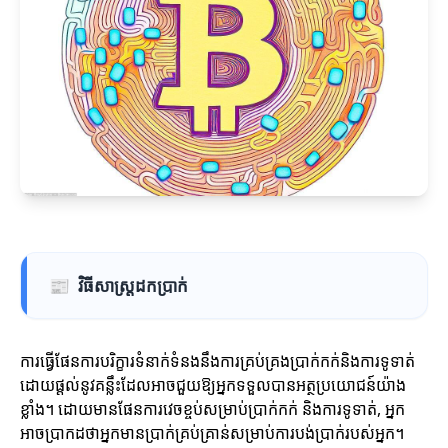
📰
វិធីសាស្រ្តដកប្រាក់
ការធ្វើផែនការបរិក្ខារទំនាក់ទំនងនឹងការគ្រប់គ្រងប្រាក់កក់និងការទូទាត់
ដោយផ្តល់នូវគន្លឹះដែលអាចជួយឱ្យអ្នកទទួលបានអត្ថប្រយោជន៍យ៉ាង
ខ្លាំង។ ដោយមានផែនការវេចខ្ចប់សម្រាប់ប្រាក់កក់ និងការទូទាត់, អ្នក
អាចប្រាកដថាអ្នកមានប្រាក់គ្រប់គ្រាន់សម្រាប់ការបង់ប្រាក់របស់អ្នក។