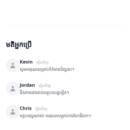
មតិអ្នកប្រើ
Kevin
ម្សិលមិញ
សូមអរគុណសម្រាប់ព័ត៌មានដ៏ល្អនេះ។
Jordan
ម្សិលមិញ
នឹងតាមដានរាល់អត្ថបទបន្តទៀត។
Chris
ម្សិលមិញ
អត្ថបទល្អណាស់! អរគុណសម្រាប់ការចែករំលែក។