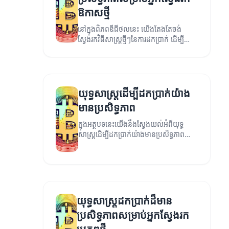
ឱកាសថ្មី
នៅក្នុងពិភពឌីជីថលនេះ យើងតែងតែចង់
ស្វែងរកវិធីសាស្រ្តថ្មីៗនៃការដកប្រាក់ ដើម្បី
ធានាថាអ្នកអាចទទួលបានចំណូលយ៉ាងមាន
ប្រសិទ្ធភាព។
យុទ្ធសាស្ត្រដើម្បីដកប្រាក់យ៉ាង
មានប្រសិទ្ធភាព
ក្នុងអត្ថបទនេះយើងនឹងស្វែងយល់អំពីយុទ្ធ
សាស្ត្រដើម្បីដកប្រាក់យ៉ាងមានប្រសិទ្ធភាព
សម្រាប់អ្នកដែលកង្ហល់តាមអ៊ីនធឺណែត និង
អាជីវកម្ម។
យុទ្ធសាស្ត្រដកប្រាក់ដ៏មាន
ប្រសិទ្ធភាពសម្រាប់អ្នកស្វែងរក