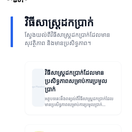
វិធីសាស្រ្តដកប្រាក់
ស្វែងយល់ពីវិធីសាស្រ្តដកប្រាក់ដែលមាន
សុវត្ថិភាព និងមានប្រសិទ្ធភាព។
វិធីសាស្រ្តដកប្រាក់ដែលមាន
ប្រសិទ្ធភាពសម្រាប់ការប្រមូល
ប្រាក់
អត្ថបទនេះនឹងពន្យល់ពីវិធីសាស្រ្តដកប្រាក់ដែល
មានប្រសិទ្ធភាពសម្រាប់ការប្រមូលប្រាក់
ជាមួយនឹងការពិចារណាអំពីសុវត្ថិភាពនិងអត្ថ
ប្រយោជន៍។