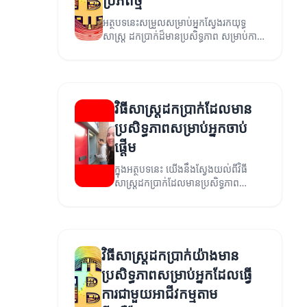
ប្រភពថ្មី
អត្ថបទនេះសម្រួលសម្រាប់អ្នកស្វែងរកយុទ្ធ
សាស្ត្រ ដកប្រាក់ដ៏មានប្រសិទ្ធភាព សម្រាប់ការ
បង្កើតជំនួយសម្រាប់អាជីវកម្មឌីជីថល និង
ការបន្ដទំនាក់ទំនង។
វិធីសាស្រ្តដកប្រាក់ដែលមាន
ប្រសិទ្ធភាពសម្រាប់អ្នកចាប់
ផ្តើម
ក្នុងអត្ថបទនេះ យើងនឹងស្វែងយល់ពីវិធី
សាស្រ្តដកប្រាក់ដែលមានប្រសិទ្ធភាព
សម្រាប់អ្នកចាប់ផ្តើម។
វិធីសាស្រ្តដកប្រាក់យ៉ាងមាន
ប្រសិទ្ធភាពសម្រាប់អ្នកដែលធ្វើ
ការជាមួយអាជីវកម្មតាម