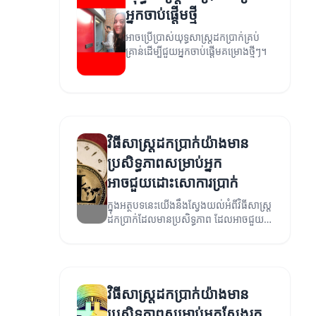
អ្នកចាប់ផ្តើមថ្មី
អាចប្រើប្រាស់យុទ្ធសាស្ត្រដកប្រាក់គ្រប់
គ្រាន់ដើម្បីជួយអ្នកចាប់ផ្តើមគម្រោងថ្មីៗ។
វិធីសាស្រ្តដកប្រាក់យ៉ាងមាន
ប្រសិទ្ធភាពសម្រាប់អ្នក
អាចជួយដោះសោការប្រាក់
ក្នុងអត្ថបទនេះយើងនឹងស្វែងយល់អំពីវិធីសាស្រ្ត
ដកប្រាក់ដែលមានប្រសិទ្ធភាព ដែលអាចជួយ
អ្នកឲ្យចេញពីកំណត់សម្រាប់ប្រាក់និងការ
ទូទាត់។
វិធីសាស្រ្តដកប្រាក់យ៉ាងមាន
ប្រសិទ្ធភាពសម្រាប់អ្នកស្វែងរក