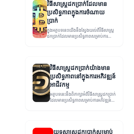
វិធីសាស្រ្តដកប្រាក់ដែលមាន
ប្រសិទ្ធភាពក្នុងការចំណាយ
ប្រាក់
ក្នុងអត្ថបទនេះយើងនឹងស្វែងយល់ពីវិធីសាស្រ្ត
ដកប្រាក់ដែលមានប្រសិទ្ធភាពសម្រាប់ការ
ចំណាយប្រាក់យ៉ាងមានប្រសិទ្ធភាព។
វិធីសាស្រ្តដកប្រាក់យ៉ាងមាន
ប្រសិទ្ធភាពនៅក្នុងការអភិវឌ្ឍន៍
អាជីវកម្ម
អត្ថបទនេះនឹងពិភាក្សាអំពីវិធីសាស្រ្តដកប្រាក់
ដែលមានប្រសិទ្ធភាពសម្រាប់ការអភិវឌ្ឍន៍
អាជីវកម្ម។
យុទ្ធសាស្ត្រដកប្រាក់សម្រាប់