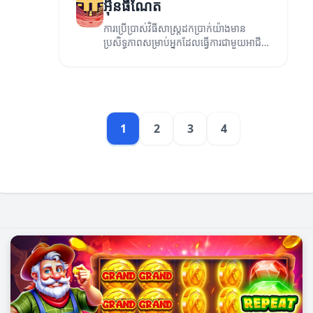
អ៊ីនធឺណែត
ការប្រើប្រាស់វិធីសាស្រ្តដកប្រាក់យ៉ាងមាន
ប្រសិទ្ធភាពសម្រាប់អ្នកដែលធ្វើការជាមួយអាជីវ
កម្មតាមអ៊ីនធឺណែត។ សូមអានអត្ថបទនេះដើម្បី
ទទួលបានការណែនាំល្អៗ!
1
2
3
4