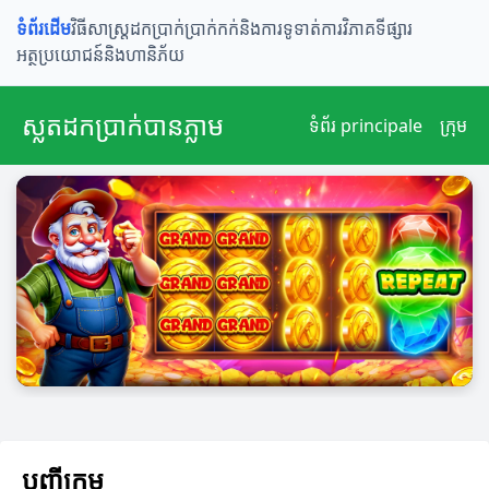
ទំព័រដើម
វិធីសាស្រ្តដកប្រាក់
ប្រាក់កក់និងការទូទាត់
ការវិភាគទីផ្សារ
អត្ថប្រយោជន៍និងហានិភ័យ
ស្លតដកប្រាក់បានភ្លាម
ទំព័រ principale
ក្រុម
បញ្ជីក្រុម