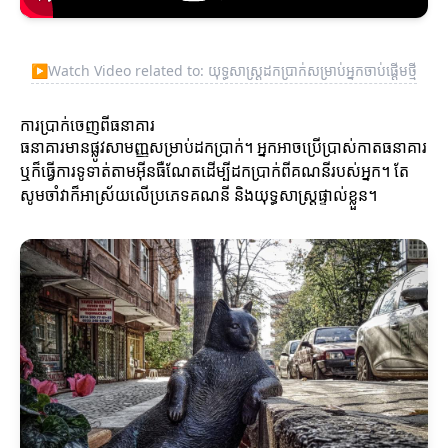
▶
Watch Video related to: យុទ្ធសាស្ត្រដកប្រាក់សម្រាប់អ្នកចាប់ផ្តើមថ្មី
ការប្រាក់ចេញពីធនាគារ
ធនាគារមានផ្លូវសាមញ្ញសម្រាប់ដកប្រាក់។ អ្នកអាចប្រើប្រាស់កាតធនាគារ
ឬក៏ធ្វើការទូទាត់តាមអ៊ីនធឺណែតដើម្បីដកប្រាក់ពីគណនីរបស់អ្នក។ តែ
សូមចាំវាក៏អាស្រ័យលើប្រភេទគណនី និងយុទ្ធសាស្រ្តផ្ទាល់ខ្លួន។