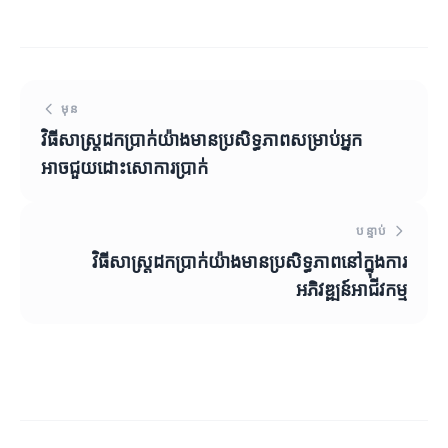
មុន
វិធីសាស្រ្តដកប្រាក់យ៉ាងមានប្រសិទ្ធភាពសម្រាប់អ្នក
អាចជួយដោះសោការប្រាក់
បន្ទាប់
វិធីសាស្រ្តដកប្រាក់យ៉ាងមានប្រសិទ្ធភាពនៅក្នុងការ
អភិវឌ្ឍន៍អាជីវកម្ម