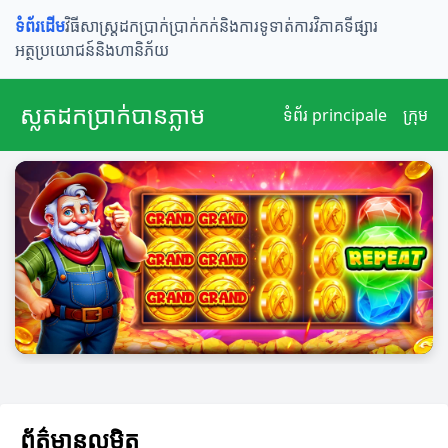
ទំព័រដើម
វិធីសាស្រ្តដកប្រាក់
ប្រាក់កក់និងការទូទាត់
ការវិភាគទីផ្សារ
អត្ថប្រយោជន៍និងហានិភ័យ
ស្លតដកប្រាក់បានភ្លាម
ទំព័រ principale
ក្រុម
ព័ត៌មានលម្អិត