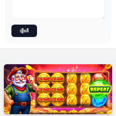
ផ្ញើមតិ