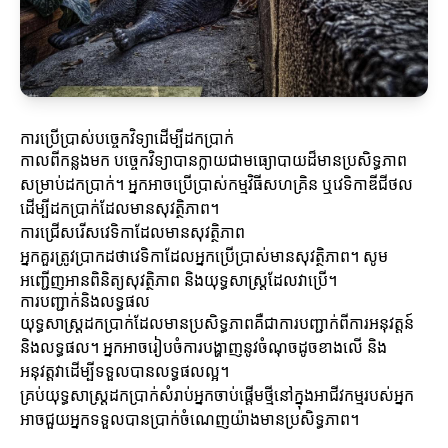
ការប្រើប្រាស់បច្ចេកវិទ្យាដើម្បីដកប្រាក់
កាលពីកន្លងមក បច្ចេកវិទ្យាបានក្លាយជាមធ្យោបាយដ៏មានប្រសិទ្ធភាព
សម្រាប់ដកប្រាក់។ អ្នកអាចប្រើប្រាស់កម្មវិធីសហគ្រិន ឬវេទិកាឌីជីថល
ដើម្បីដកប្រាក់ដែលមានសុវត្ថិភាព។
ការជ្រើសរើសវេទិកាដែលមានសុវត្ថិភាព
អ្នកគួរត្រូវប្រាកដថាវេទិកាដែលអ្នកប្រើប្រាស់មានសុវត្ថិភាព។ សូម
អញ្ជើញអានពិនិត្យសុវត្ថិភាព និងយុទ្ធសាស្ត្រដែលវាប្រើ។
ការបញ្ជាក់និងលទ្ធផល
យុទ្ធសាស្ត្រដកប្រាក់ដែលមានប្រសិទ្ធភាពគឺជាការបញ្ជាក់ពីការអនុវត្តន៍
និងលទ្ធផល។ អ្នកអាចរៀបចំការបង្ហាញនូវចំណុចដូចខាងលើ និង
អនុវត្តវាដើម្បីទទួលបានលទ្ធផលល្អ។
គ្រប់យុទ្ធសាស្ត្រដកប្រាក់សំរាប់អ្នកចាប់ផ្តើមថ្មីនៅក្នុងអាជីវកម្មរបស់អ្នក
អាចជួយអ្នកទទួលបានប្រាក់ចំណេញយ៉ាងមានប្រសិទ្ធភាព។