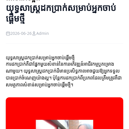
យុទ្ធសាស្ត្រដកប្រាក់សម្រាប់អ្នកចាប់
ផ្តើមថ្មី
2026-06-26
Admin
យុទ្ធសាស្ត្រដកប្រាក់សម្រាប់អ្នកចាប់ផ្តើមថ្មី
ការដកប្រាក់គឺជាផ្នែកមួយសំខាន់នៃការអភិវឌ្ឍន៍អាជីវកម្មឬគម្រោង
ណាមួយ។ យុទ្ធសាស្ត្រដកប្រាក់ដ៏មានប្រសិទ្ធភាពអាចជួយឱ្យអ្នកទទួល
បានប្រាក់ចំណេញយ៉ាងល្អ។ ប៉ុន្តែការដកប្រាក់ពីប្រភពដែលត្រឹមត្រូវគឺជា
សមត្ថភាពសំខាន់សម្រាប់អ្នកចាប់ផ្តើមថ្មី។