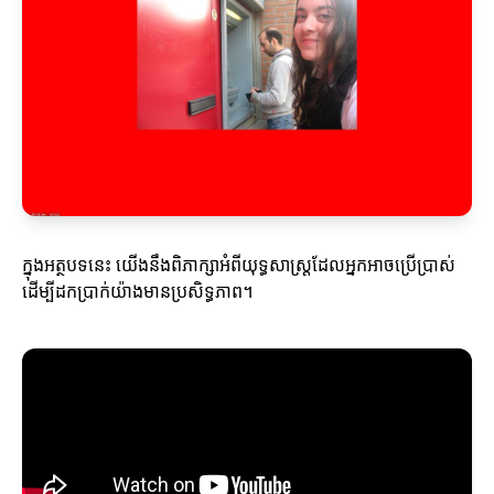
ក្នុងអត្ថបទនេះ យើងនឹងពិភាក្សាអំពីយុទ្ធសាស្ត្រដែលអ្នកអាចប្រើប្រាស់
ដើម្បីដកប្រាក់យ៉ាងមានប្រសិទ្ធភាព។