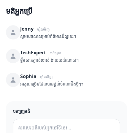
មតិអ្នកប្រើ
Jenny
ម្សិលមិញ
សូមអរគុណសម្រាប់ព័ត៌មានដ៏ល្អនេះ។
TechExpert
៣ ថ្ងៃមុន
ខ្លឹមសារច្បាស់លាស់ ងាយយល់ណាស់។
Sophia
ម្សិលមិញ
អរគុណច្រើនដែលបានផ្តល់ចំណេះដឹងថ្មីៗ។
បញ្ចេញមតិ